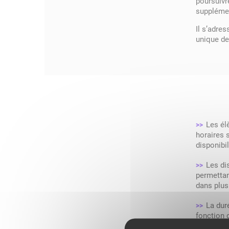
poursuivr
supplémen
Il s’adre
unique de
Les él
>>
horaires 
disponibil
Les di
>>
permettan
dans plus
La dur
>>
fonction 
à l’autre