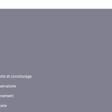
rts et covoiturage
ervatoire
ignement
laire