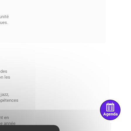
unité
ques.
 des
on les
jazz,
ompétences
Agenda
nt en
ne année
plus axé