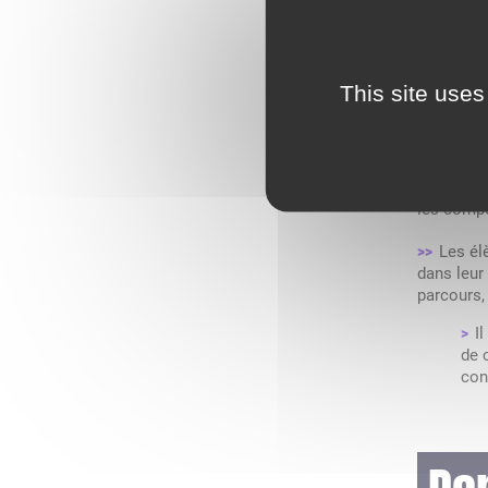
sur le dé
Ce par
>>
Diplôme N
This site uses
uniquemen
Les él
>>
organisée
condition
les compé
Les él
>>
dans leur
parcours,
I
>
de 
con