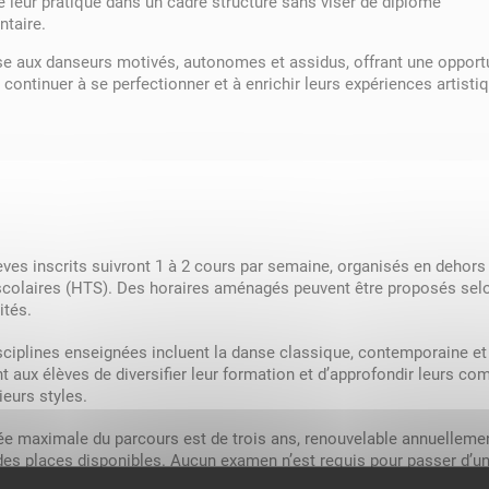
e leur pratique dans un cadre structuré sans viser de diplôme
taire.
sse aux danseurs motivés, autonomes et assidus, offrant une opport
 continuer à se perfectionner et à enrichir leurs expériences artisti
èves inscrits suivront 1 à 2 cours par semaine, organisés en dehors
scolaires (HTS). Des horaires aménagés peuvent être proposés sel
ités.
sciplines enseignées incluent la danse classique, contemporaine et 
t aux élèves de diversifier leur formation et d’approfondir leurs c
ieurs styles.
ée maximale du parcours est de trois ans, renouvelable annuelleme
des places disponibles. Aucun examen n’est requis pour passer d’u
, offrant ainsi un environnement d’apprentissage moins stressant et 