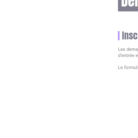
De
Insc
Les deman
d’entrée e
Le formula