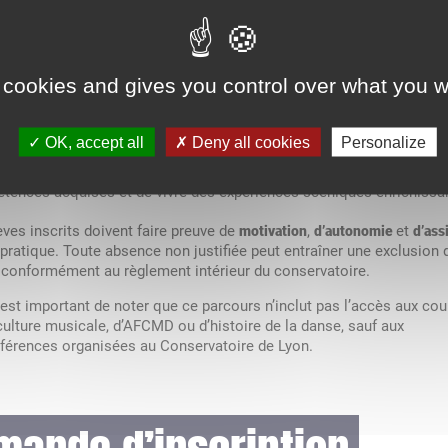
veloppement personnel et artistique.
cours pourra ouvrir, aux personnes les plus motivées, l’accès au fut
ational d’Étude en Danse (DNED) dans l’option “humanité chorégr
 cookies and gives you control over what you w
t (mis en place en 2026).
èves auront également l’opportunité de participer aux créations de 
OK, accept all
Deny all cookies
Personalize
s par le département danse. Leur participation à ces projets artisti
née par leur assiduité et leur engagement, permettant de mettre en 
tences acquises et de vivre des expériences scéniques enrichissa
èves inscrits doivent faire preuve de
,
et
motivation
d’autonomie
d’ass
 pratique. Toute absence non justifiée peut entraîner une exclusion 
 conformément au règlement intérieur du conservatoire.
l est important de noter que ce parcours n’inclut pas l’accès aux cou
culture musicale, d’AFCMD ou d’histoire de la danse, sauf aux
férences organisées au Conservatoire de Lyon.