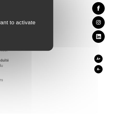
ur
aphique”
ant to activate
groupe
ques est
pratique
ntes.
A+
iduité
du
A-
rs