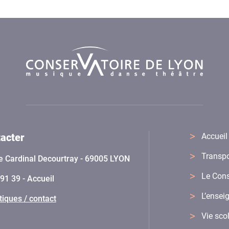
acter
Accueil
Transpo
e Cardinal Decourtray - 69005 LYON
Le Cons
91 39 - Accueil
L’ense
tiques / contact
Vie sco