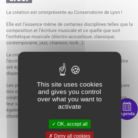
La création est omniprésente au Conservatoire de Lyon !
Elle est l’essence même de certaines disciplines telles que la
composition et l’écriture musicale et ce quelle que soit
l’esthétique musicale (électro-acoustique, classique,
contemporaine, jazz, chanson, rock…).
La création chorégraphique pour les élèves danseurs,
l’écriture scénique et dramatique pour les élèves de théâtre
ont également une place importante dans les cursus
dispensés.
This site uses cookies
Les processus créatifs sont au cœur des projets artistiques
and gives you control
mis en œuvre par l’équipe enseignante. Une pédagogie
créatrice où
les enseignants
qui encadrent et transmettent
over what you want to
leur savoir-faire aux élèves sont des artistes à part entière et
activate
également pour certains et certaines des compositeurs,
Agenda
chorégraphes, metteurs en scène, auteurs.
OK, accept all
Deny all cookies