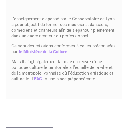
Partenaires du Conservatoire
Équipe pédagogique
Vie de l’établissement
Égalité des genres
CPES – Théâtre
La danse hors temps scolaire
Parcours amateur Culture & parcours Création
Jazz
Recherche
Inscription – réinscription
Pratique continuée danse
Pratiques continuées et parcours amateur
Réinscription (tous cursus-toutes disciplines)
Inscriptions / réinscriptions
Vie scolaire
Ethique de la recherche
FR
Organigramme
Soutenir le Conservatoire
Équipe et partenaires – Théâtre
CPDN – Danse
1er cycle – Musique
Musiques actuelles – Le LABO
Cycle découverte
Je suis déjà élève
L’enseignement dispensé par le Conservatoire de Lyon
La Médiathèque
FR
a pour objectif de former des musiciens, danseurs,
EN
comédiens et chanteurs afin de s’épanouir pleinement
dans un cadre amateur ou professionnel.
Les Mécènes
Modalités d’admission
CPES – Danse
2ème cycle – Musique
Culture et création
Licence aménagée "Musique et Musicologie"
Plannings des cours
Actions culturelles
Ce sont des missions conformes à celles préconisées
par
le Ministère de la Culture
.
Marchés publics
Pratique continuée - Danse
3ème cycle – Musique
Accompagnateurs-Accompagnatrices
Autres parcours
Tenues Danse
Mais il s’agit également la mise en œuvre d’une
politique culturelle territoriale à l’échelle de la ville et
Offres d'emploi
Culture Chorégraphique
CPES – Musique
Musique de Chambre
Mon compte / Mes démarches
de la métropole lyonnaise où l’éducation artistique et
culturelle (l’
EAC
) a une place prépondérante.
Infos pratiques
Tenues Danse
Pratiques continuées et parcours amateur
Ensembles et orchestres
Licence aménagée « Musique et Musicologie »
Modules/Ateliers
CHAM – Classes à horaires aménagés