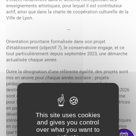
enseignements artistiques, pour lequel il est contributeur
actif, ainsi que dans la charte de coopération culturelle de la
Ville de Lyon.
—
Orientation prioritaire formalisée dans son projet
d’établissement (objectif 7), le conservatoire engage, et ce
tout particulièrement depuis septembre 2023, une démarche
actualisée chaque année.
Outre la désignation d’une référente égalité, des projets sont
mis en œuvre pour chaque année scolaire : projets
pédagogiques ; artistiques ; ateliers participatifs à
destination des agents et des élèves. Pour l’année 2025-2026
sont engagés plusieurs projets et notamment : matrimoine
pour le théâtre en partenariat avec le TNP ; les compositrices
en partenariat avec Villeurbanne ; renouvellement et
This site uses cookies
développement d’ateliers parents-enfants autour des
stéréotypes de genre dans le choix des disciplines artistiques
and gives you control
en cycle découverte ; conférence sur le genre dans la danse
over what you want to
(par Hélène MARQUIE chercheuse à Paris VIII)…