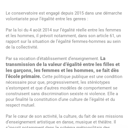
Partenaires du Conservatoire
Équipe pédagogique
Vie de l’établissement
Égalité des genres
CPES – Théâtre
La danse hors temps scolaire
Parcours amateur Culture & parcours Création
Jazz
Recherche
Inscription – réinscription
Pratique continuée danse
Pratiques continuées et parcours amateur
Réinscription (tous cursus-toutes disciplines)
Inscriptions / réinscriptions
Vie scolaire
Ethique de la recherche
Le conservatoire est engagé depuis 2015 dans une démarche
FR
volontariste pour l’égalité entre les genres :
Organigramme
Soutenir le Conservatoire
Équipe et partenaires – Théâtre
CPDN – Danse
1er cycle – Musique
Musiques actuelles – Le LABO
Cycle découverte
Je suis déjà élève
La Médiathèque
FR
EN
Par la loi du 4 août 2014 sur l’égalité réelle entre les femmes
et les hommes, il prévoit notamment, dans son article 61, un
Les Mécènes
Modalités d’admission
CPES – Danse
2ème cycle – Musique
Culture et création
Licence aménagée "Musique et Musicologie"
Plannings des cours
Actions culturelles
rapport sur la situation de l’égalité femmes-hommes au sein
de la collectivité.
Marchés publics
Pratique continuée - Danse
3ème cycle – Musique
Accompagnateurs-Accompagnatrices
Autres parcours
Tenues Danse
La
Par sa vocation d’établissement d’enseignement.
transmission de la valeur d’égalité entre les filles et
les garçons, les femmes et les hommes, se fait dès
Offres d'emploi
Culture Chorégraphique
CPES – Musique
Musique de Chambre
Mon compte / Mes démarches
l’école primaire.
Cette politique publique est une condition
nécessaire pour que, progressivement, les stéréotypes
s’estompent et que d’autres modèles de comportement se
Infos pratiques
Tenues Danse
Pratiques continuées et parcours amateur
Ensembles et orchestres
construisent sans discrimination sexiste ni violence. Elle a
pour finalité la constitution d’une culture de l’égalité et du
respect mutuel.
Licence aménagée « Musique et Musicologie »
Modules/Ateliers
Par le cœur de son activité, la culture, du fait de ses missions
d’enseignement artistique en danse, musique et théâtre. Il
CHAM – Classes à horaires aménagés
s’inscrit notamment dans le schéma métropolitain des