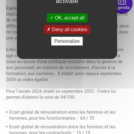
activate
Agenda
Egalement, le conservatoire a au titre de l’année 2024-2025
déployé un protocole contre toute forme de discrimination et
OK, accept all
de violence, avec 7 référents formés, représentatifs des
différents corps de l’établissement. Le protocole prévoit dans
Deny all cookies
ce cadre un dispositif d’ambassadeurs parmi les élèves, dans
une volonté d’accompagnement par les pairs.
Personalize
Enfin, en qualité de collectivité territoriale, le conservatoire
agit en faveur de la promotion d’égalité des genres, par la
mise en œuvre d’une politique inclusive dans la gestion de
son personnel, en matière de recrutement, d’accès à la
formation, aux carrières… Il établit ainsi depuis septembre
2024 un index égalité.
Pour l’année 2024, établi en septembre 2025 : l’index lui
permet d’obtenir la note de 94/100.
Ecart global de rémunération entre les femmes et les
hommes, pour les fonctionnaires : 64 / 70
Ecart global de rémunération entre les femmes et les
hommes, pour les contractuels : 15 / 15