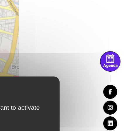
Agenda
e)
ant to activate