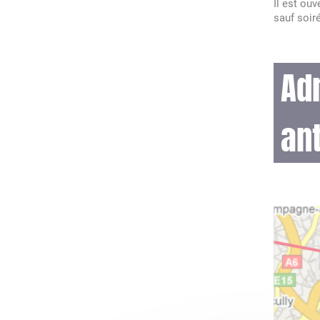
Il est ou
sauf soir
Ad
an