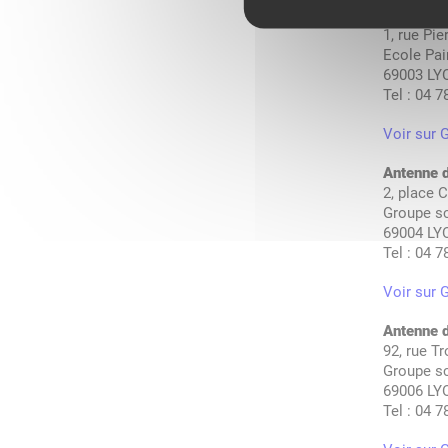
Antenne 
1, rue Pi
Ecole Pai
69003 LY
Tel : 04 7
Voir sur
Antenne 
2, place 
Groupe sc
69004 LY
Tel : 04 7
Voir sur
Antenne
92, rue T
Groupe sc
69006 LY
Tel : 04 7