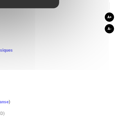
A+
A-
siques
anse
)
ND)