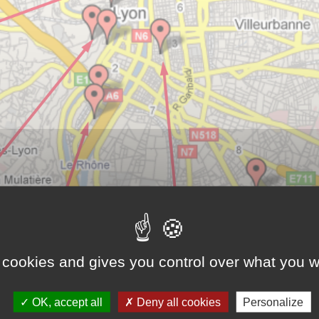
des TERREAUX (1er)
Antenne des ÉTATS-UNIS (8èm
 Sergent Blandan
14, rue Stéphane Coignet
colaire Doisneau
Groupe scolaire Jean Giono
 cookies and gives you control over what you w
on
69008 LYON
8 39 03 76
Tel : 04 78 74 10 48
OK, accept all
Deny all cookies
Personalize
 Google Maps
Voir sur Google Maps