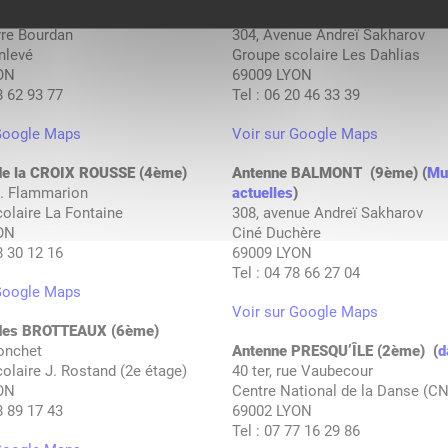
de la GUILLOTIERE (3ème)
Antenne LES DAHLIAS (9ème)
erre Bourdan
304, Avenue Andreï Sakharov
nlevé
Groupe scolaire Les Dahlias
ON
69009 LYON
8 62 93 77
Tel : 06 20 46 33 39
 Google Maps
Voir sur Google Maps
de la CROIX ROUSSE (4ème)
Antenne BALMONT (9ème) (
Mu
C. Flammarion
actuelles
)
olaire La Fontaine
308, avenue Andreï Sakharov
ON
Ciné Duchère
8 30 12 16
69009 LYON
Tel : 04 78 66 27 04
 Google Maps
Voir sur Google Maps
 des BROTTEAUX (6ème)
ronchet
Antenne PRESQU’ÎLE (2ème) (
d
olaire J. Rostand (2e étage)
40 ter, rue Vaubecour
ON
Centre National de la Danse (C
8 89 17 43
69002 LYON
Tel : 07 77 16 29 86