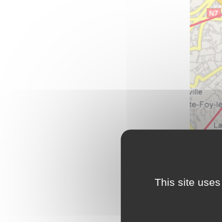
Antenne 
1, rue du
Groupe s
This site uses
69001 Ly
Tel : 04 7
Voir sur