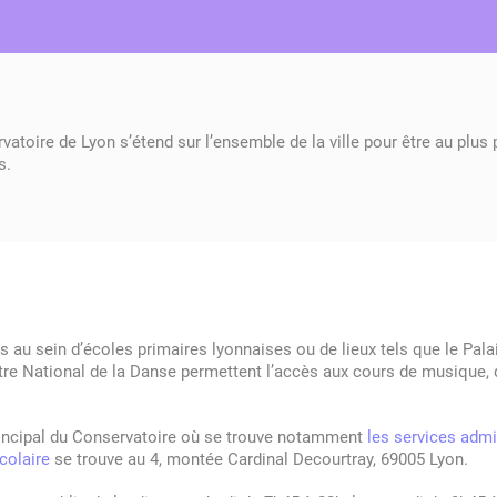
Soutenir le
Je suis déjà élève
Équipe et partenaires –
Musiques actuelles – Le
Les Mécè
Plannings
Modalité
Culture e
Conservatoire
Organigramme
CPDN – Danse
1er cycle – Musique
CPES – 
2ème cyc
he
et
Théâtre
LABO
Cycle découverte
Licence
"Musique
Mon compte / Mes
Musicolo
Offres d'emploi
Infos pra
démarches
Musique de Chambre
Ensemble
Culture Chorégraphique
Tenues 
vatoire de Lyon s’étend sur l’ensemble de la ville pour être au plus
e
CPES – Musique
Pratiques
s.
parcours
CHAM – Classes à
horaires aménagés
s au sein d’écoles primaires lyonnaises ou de lieux tels que le Pala
tre National de la Danse permettent l’accès aux cours de musique, 
rincipal du Conservatoire où se trouve notamment
les services admi
scolaire
se trouve au 4, montée Cardinal Decourtray, 69005 Lyon.