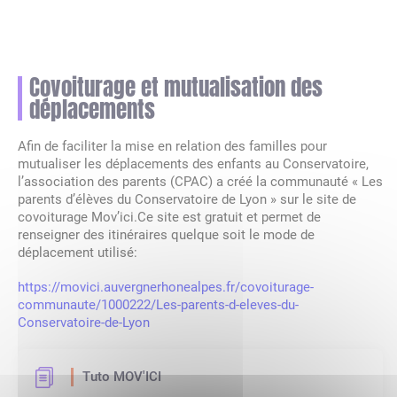
Partenaires du Conservatoire
Équipe pédagogique
Vie de l’établissement
Égalité des genres
CPES – Théâtre
La danse hors temps scolaire
Parcours amateur Culture & parcours Création
Jazz
Recherche
Inscription – réinscription
Pratique continuée danse
Pratiques continuées et parcours amateur
Réinscription (tous cursus-toutes disciplines)
Inscriptions / réinscriptions
Vie scolaire
Ethique de la recherche
FR
Organigramme
Soutenir le Conservatoire
Équipe et partenaires – Théâtre
CPDN – Danse
1er cycle – Musique
Musiques actuelles – Le LABO
Cycle découverte
Je suis déjà élève
La Médiathèque
FR
Covoiturage et mutualisation des
EN
déplacements
Les Mécènes
Modalités d’admission
CPES – Danse
2ème cycle – Musique
Culture et création
Licence aménagée "Musique et Musicologie"
Plannings des cours
Actions culturelles
Afin de faciliter la mise en relation des familles pour
mutualiser les déplacements des enfants au Conservatoire,
Marchés publics
Pratique continuée - Danse
3ème cycle – Musique
Accompagnateurs-Accompagnatrices
Autres parcours
Tenues Danse
l’association des parents (CPAC) a créé la communauté « Les
parents d’élèves du Conservatoire de Lyon » sur le site de
covoiturage Mov’ici.Ce site est gratuit et permet de
Offres d'emploi
Culture Chorégraphique
CPES – Musique
Musique de Chambre
Mon compte / Mes démarches
renseigner des itinéraires quelque soit le mode de
déplacement utilisé:
Infos pratiques
Tenues Danse
Pratiques continuées et parcours amateur
Ensembles et orchestres
https://movici.auvergnerhonealpes.fr/covoiturage-
communaute/1000222/Les-parents-d-eleves-du-
Conservatoire-de-Lyon
Licence aménagée « Musique et Musicologie »
Modules/Ateliers
Tuto MOV'ICI
CHAM – Classes à horaires aménagés