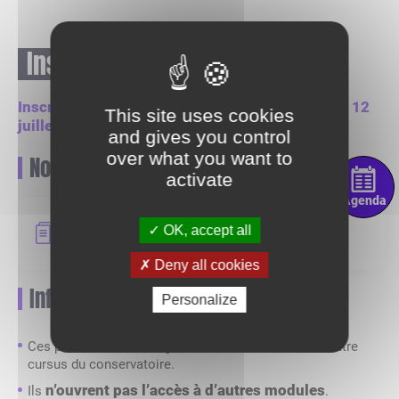
Inscriptions 2026/2027
Inscriptions du lundi 15 juin à 14h au dimanche 12
This site uses cookies
juillet 2026 à minuit
and gives you control
over what you want to
Notice
activate
Agenda
Notice parcours amateur et pratiques
OK, accept all
continuées
Deny all cookies
Informations importantes
Personalize
ne sont pas cumulables
Ces parcours
avec un autre
cursus du conservatoire.
n’ouvrent pas l’accès à d’autres modules
Ils
.