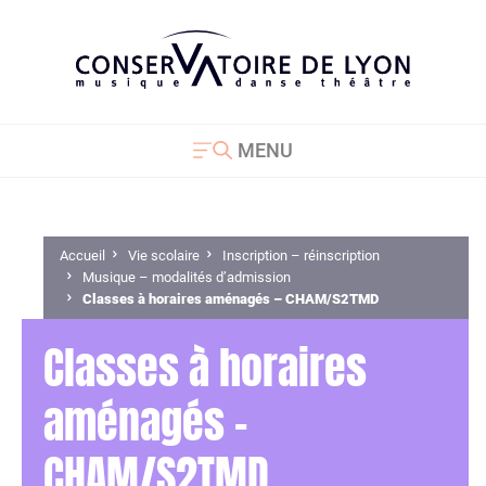
MENU
Fermer
Le Conservatoire
Présentation
Missions du Conservatoire
Organisation
Vie de l’établissement
L’enseignement
Théâtre
Danse
Musique
Les parcours
Les disciplines
Recherche
Vie scolaire
Inscription – réinscription
Danse - Inscription
Musique – Inscription
Je suis déjà élève
Actions culturelles
L’éducation artistique et culturelle (EAC)
Accueil
Accueil
Vie scolaire
Inscription – réinscription
Musique – modalités d’admission
Présentation
Histoire du Conservatoire
Les chartes
Comité syndical
Actes et documents, rapports
Théâtre
1er cycle – Théâtre
Cursus, diplômes et modalités d’admission
Les parcours
Cycle Découverte – Musique
Les instruments
Groupement de recherche « Lecture musicale »
Actualités - Vie scolaire
Danse - Inscription
Cycle découverte
Accueil Débutants
Être élève – infos générales
Saison culturelle
Qu’est-ce-que l’EAC ?
Transports et covoiturage
Classes à horaires aménagés – CHAM/S2TMD
Classes à horaires
Missions du Conservatoire
Le Conservatoire dans la ville
Instances et concertations
Rapports d’activité
2ème cycle – Théâtre
Danse
Cycle Découverte – Danse
Accueil Débutants
Les disciplines
Voix
Groupement de recherche « Enseigner
Infos Pratiques
Hors temps scolaire (1er cycle à CPES)
Théâtre - Inscription
Hors temps scolaire (1er cycle à CPES)
Examens de fin d’année et Récitals de fin de
L’éducation artistique et culturelle (EAC)
Intervention en milieu scolaire (IMS)
Le Conservatoire
Infos pratiques / contact
ensemble »
cycle
aménagés –
Mon compte
Projet d’établissement
Organisation
Équipes administrative et technique
Budget du Conservatoire
3e cycle – Théâtre
Classe à horaires aménagés – CHAD/S2TMD
Musique
AÏCO
Musique ancienne
Règlements et notices
Classes à horaires aménagés CHAD/S2TMD
Musique – Inscription
Classes à horaires aménagés –CHAM/S2TMD
L’orchestre à l’école
Partenaires du Conservatoire
L’enseignement
InterVues
CHAM/S2TMD