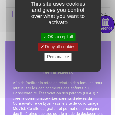
This site uses cookies
and gives you control
2022/2023
over what you want to
Annales CHAM_S2TMD 23-24
activate
Agenda
OK, accept all
Annales CHAM_S2TMD 22-23
Deny all cookies
Personalize
COVOITURAGE ET MUTUALISATION DES
DÉPLACEMENTS
Afin de faciliter la mise en relation des familles pour
mutualiser les déplacements des enfants au
Conservatoire, l’association des parents (CPAC) a
créé la communauté « Les parents d’élèves du
Conservatoire de Lyon » sur le site de covoiturage
Mov’ici. Ce site est gratuit et permet de renseigner
des itinéraires quelque soit le mode de déplacement