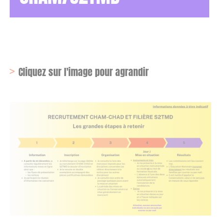
Partenaires du Conservatoire
Équipe pédagogique
Vie de l’établissement
Égalité des genres
CPES – Théâtre
La danse hors temps scolaire
Parcours amateur Culture & parcours Création
Jazz
Recherche
Inscription – réinscription
Pratique continuée danse
Pratiques continuées et parcours amateur
Réinscription (tous cursus-toutes disciplines)
Inscriptions / réinscriptions
Vie scolaire
Ethique de la recherche
FR
Organigramme
Soutenir le Conservatoire
Équipe et partenaires – Théâtre
CPDN – Danse
1er cycle – Musique
Musiques actuelles – Le LABO
Cycle découverte
Je suis déjà élève
La Médiathèque
FR
EN
Les Mécènes
Modalités d’admission
CPES – Danse
2ème cycle – Musique
Culture et création
Licence aménagée "Musique et Musicologie"
Plannings des cours
Actions culturelles
Cliquez sur l'image pour agrandir
Marchés publics
Pratique continuée - Danse
3ème cycle – Musique
Accompagnateurs-Accompagnatrices
Autres parcours
Tenues Danse
Offres d'emploi
Culture Chorégraphique
CPES – Musique
Musique de Chambre
Mon compte / Mes démarches
Infos pratiques
Tenues Danse
Pratiques continuées et parcours amateur
Ensembles et orchestres
Licence aménagée « Musique et Musicologie »
Modules/Ateliers
CHAM – Classes à horaires aménagés