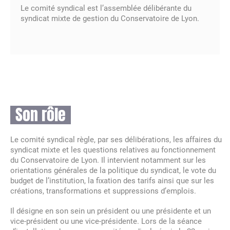
Partenaires du Conservatoire
Équipe pédagogique
Vie de l’établissement
Égalité des genres
CPES – Théâtre
La danse hors temps scolaire
Parcours amateur Culture & parcours Création
Jazz
Recherche
Inscription – réinscription
Pratique continuée danse
Pratiques continuées et parcours amateur
Réinscription (tous cursus-toutes disciplines)
Inscriptions / réinscriptions
Vie scolaire
Le comité syndical est l’assemblée délibérante du
Ethique de la recherche
syndicat mixte de gestion du Conservatoire de Lyon.
FR
Organigramme
Soutenir le Conservatoire
Équipe et partenaires – Théâtre
CPDN – Danse
1er cycle – Musique
Musiques actuelles – Le LABO
Cycle découverte
Je suis déjà élève
La Médiathèque
FR
EN
Les Mécènes
Modalités d’admission
CPES – Danse
2ème cycle – Musique
Culture et création
Licence aménagée "Musique et Musicologie"
Plannings des cours
Actions culturelles
Marchés publics
Pratique continuée - Danse
3ème cycle – Musique
Accompagnateurs-Accompagnatrices
Autres parcours
Tenues Danse
Son rôle
Offres d'emploi
Culture Chorégraphique
CPES – Musique
Musique de Chambre
Mon compte / Mes démarches
Le comité syndical règle, par ses délibérations, les affaires du
syndicat mixte et les questions relatives au fonctionnement
Infos pratiques
Tenues Danse
Pratiques continuées et parcours amateur
Ensembles et orchestres
du Conservatoire de Lyon. Il intervient notamment sur les
orientations générales de la politique du syndicat, le vote du
budget de l’institution, la fixation des tarifs ainsi que sur les
Licence aménagée « Musique et Musicologie »
Modules/Ateliers
créations, transformations et suppressions d’emplois.
Il désigne en son sein un président ou une présidente et un
vice-président ou une vice-présidente. Lors de la séance
CHAM – Classes à horaires aménagés