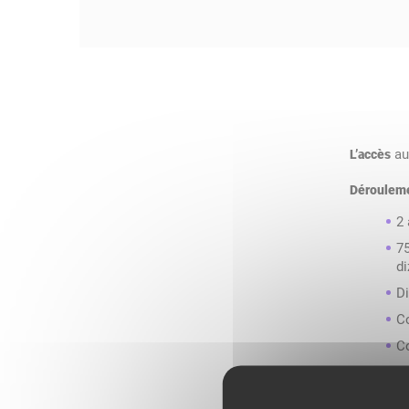
au
L’accès
Dérouleme
2
75
d
D
C
C
C
Discipline