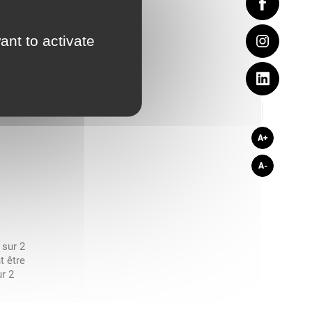
ant to activate
A+
A-
 sur 2
t être
ur 2