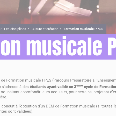
Soutenir le
Je suis déjà élève
Équipe et partenaires –
Musiques actuelles – Le
Les Mécè
Plannings
Modalité
Culture e
Conservatoire
Organigramme
CPDN – Danse
1er cycle – Musique
CPES – 
2ème cyc
he
et
Théâtre
LABO
Cycle découverte
Licence
"Musique
Mon compte / Mes
Musicolo
Offres d'emploi
Infos pra
démarches
Musique de Chambre
Ensemble
Les disciplines
Culture et création
Formation musicale PPES
Culture Chorégraphique
Tenues 
ion musicale 
e
CPES – Musique
Pratiques
parcours
CHAM – Classes à
horaires aménagés
 de Formation musicale PPES (Parcours Préparatoire à l’Enseigne
ème
) s’adresse à des
étudiants ayant validé un 3
cycle de Formatio
,
souhaitant approfondir leurs acquis et, pour certains, projetant d’
ière.
 conduit à l’obtention d’un DEM de Formation musicale (si toutes l
tes sont validées).