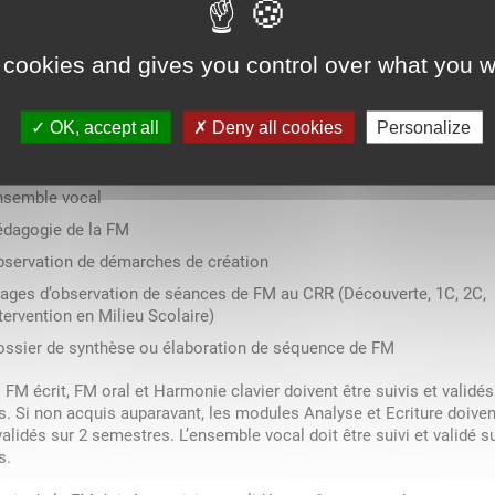
M Ecrit
 cookies and gives you control over what you w
M Oral
armonie au clavier
OK, accept all
Deny all cookies
Personalize
riture
nalyse
nsemble vocal
édagogie de la FM
bservation de démarches de création
tages d’observation de séances de FM au CRR (Découverte, 1C, 2C,
tervention en Milieu Scolaire)
ossier de synthèse ou élaboration de séquence de FM
 FM écrit, FM oral et Harmonie clavier doivent être suivis et validés
. Si non acquis auparavant, les modules Analyse et Ecriture doiven
validés sur 2 semestres. L’ensemble vocal doit être suivi et validé s
s.