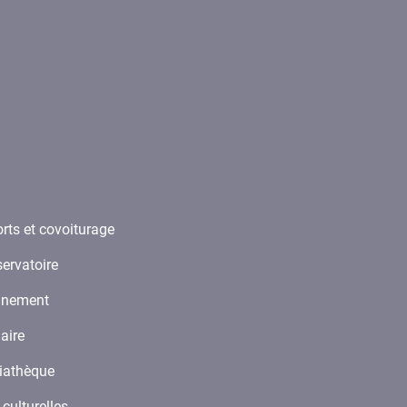
rts et covoiturage
ervatoire
ignement
laire
iathèque
 culturelles