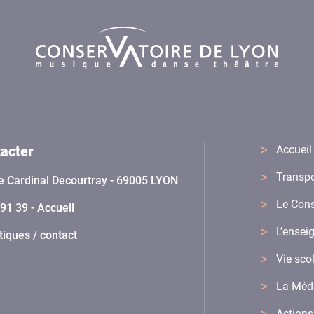
acter
Accueil
Transpo
e Cardinal Decourtray - 69005 LYON
Le Cons
91 39 - Accueil
L’ense
tiques / contact
Vie sco
La Méd
Actions