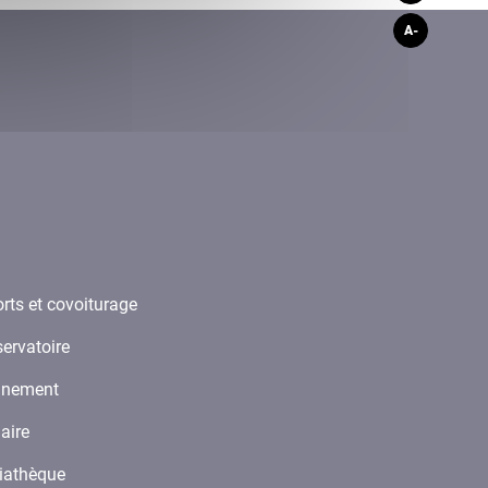
A-
rts et covoiturage
ervatoire
ignement
laire
iathèque