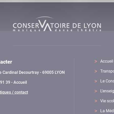
acter
Accueil
Transpo
e Cardinal Decourtray - 69005 LYON
Le Cons
91 39 - Accueil
L’ense
tiques / contact
Vie sco
La Méd