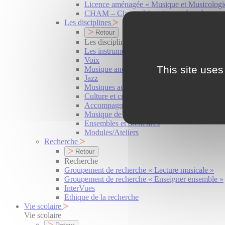
Licence aménagée « Musique et Musicologi
CHAM – Classes à horaires aménagés
Les disciplines
Retour
Les disciplines
Les instruments
Voix
This site uses
Musique ancienne
Jazz
Musiques actuelles – Le LABO
Culture et création
Accompagnateurs-Accompagnatrices
Musique de Chambre
Ensembles et orchestres
Modules/Ateliers
Recherche
Retour
Recherche
Groupement de recherche « Lecture musicale »
Groupement de recherche « Enseigner ensemble »
InterVues
Ethique de la recherche
Vie scolaire
Vie scolaire