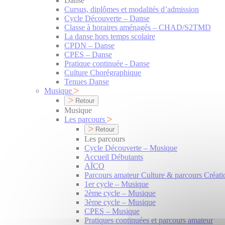
Danse
Cursus, diplômes et modalités d’admission
Cycle Découverte – Danse
Classe à horaires aménagés – CHAD/S2TMD
La danse hors temps scolaire
CPDN – Danse
CPES – Danse
Pratique continuée - Danse
Culture Chorégraphique
Tenues Danse
Musique
Retour
Musique
Les parcours
Retour
Les parcours
Cycle Découverte – Musique
Accueil Débutants
AÏCO
Parcours amateur Culture & parcours Créati
1er cycle – Musique
2ème cycle – Musique
3ème cycle – Musique
CPES – Musique
Pratiques continuées et parcours amateur