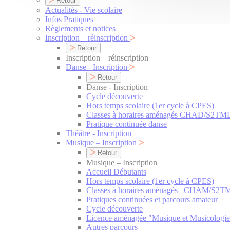
Retour
Actualités - Vie scolaire
Infos Pratiques
Règlements et notices
Inscription – réinscription
Retour
Inscription – réinscription
Danse - Inscription
Retour
Danse - Inscription
Cycle découverte
Hors temps scolaire (1er cycle à CPES)
Classes à horaires aménagés CHAD/S2TM
Pratique continuée danse
Théâtre - Inscription
Musique – Inscription
Retour
Musique – Inscription
Accueil Débutants
Hors temps scolaire (1er cycle à CPES)
Classes à horaires aménagés –CHAM/S2
Pratiques continuées et parcours amateur
Cycle découverte
Licence aménagée "Musique et Musicologie
Autres parcours