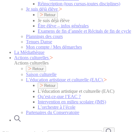
Réinscription (tous cursus-toutes disciplines)
Je suis déjà élève
Retour
Je suis déjà élève
Être élève – infos générales
Examens de fin d’année et Récitals de fin de cycle
Plannings des cours
Tenues Danse
Mon compte / Mes démarches
La Médiathèque
Actions culturelles
Actions culturelles
Retour
Saison culturelle
L’éducation artistique et culturelle (EAC)
Retour
L’éducation artistique et culturelle (EAC)
Qu’est-ce-que l’EAC ?
Intervention en milieu scolaire (IMS)
L’orchestre à l’école
Partenaires du Conservatoire